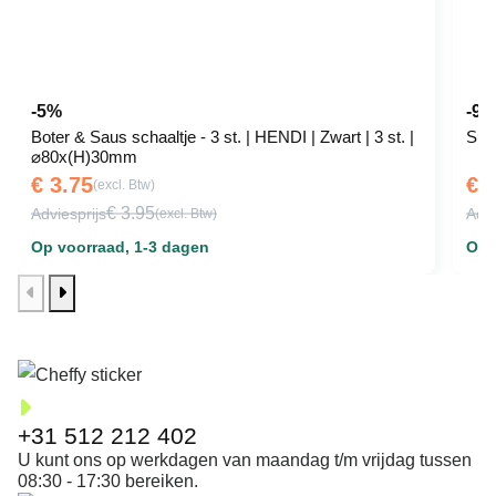
-5%
-9.
Boter & Saus schaaltje - 3 st. | HENDI | Zwart | 3 st. |
Sui
⌀80x(H)30mm
€ 3.75
€ 
(excl. Btw)
€ 3.95
Adviesprijs
Advi
(excl. Btw)
Op voorraad, 1-3 dagen
Op 
+31 512 212 402
U kunt ons op werkdagen van maandag t/m vrijdag tussen
08:30 - 17:30 bereiken.