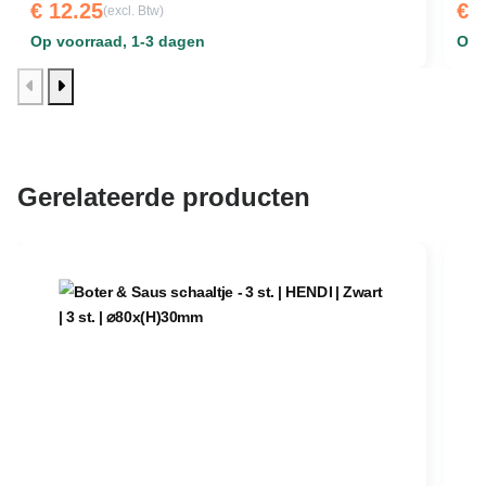
€ 12.25
€ 
(excl. Btw)
Op voorraad, 1-3 dagen
Op 
Gerelateerde producten