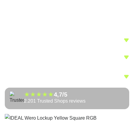
Over HorecaStyle
Algemene voorwaarden
Disclaimer
Klantenservice
Categorieën
Merken
Over HorecaStyle
★
★
★
★
★
4,7/5
2.201 Trusted Shops reviews